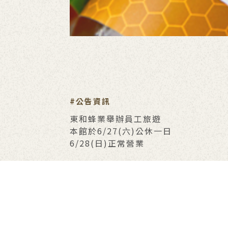
#公告資訊
東和蜂業舉辦員工旅遊
本館於6/27(六)公休一日
6/28(日)正常營業
東和蜂文化感謝您